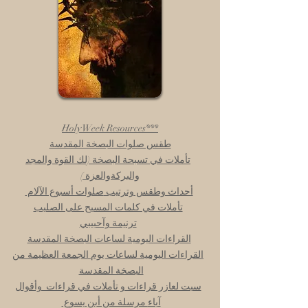
Holy Week Resources***
طقس صلوات البصخة المقدسة
تأملات في تسبحة البصخة (لك القوة والمجد
والبركةوالعزة )
أحداث وطقس وترتيب
صلوات أسبوع الآلام
تأملات في كلمات المسيح على الصليب
ترنيمة وآحبيبي
القراءات اليومية لساعات البصخة المقدسة
القراءات اليومية لساعات يوم الجمعة العظيمة من
البصخة المقدسة
سبت لعازر قراءات و تأملات في قراءات وأقوال
آباء
مرسلة من أبن يسوع