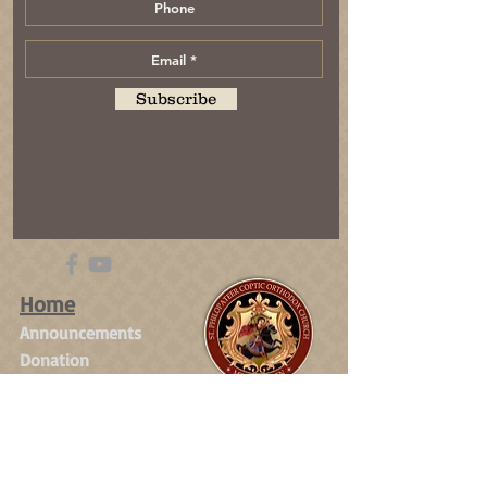
Subscribe
Home
Announcements
Donation
Direction
About
Our Church